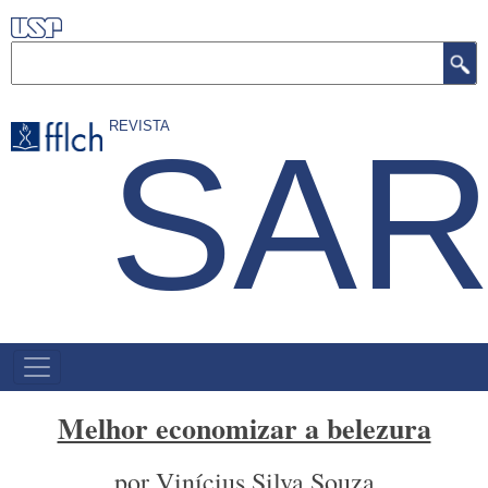
Pular
para
Buscar
o
conteúdo
REVISTA
SAR
principal
NAVEGAÇÃO
PRINCIPAL
Melhor economizar a belezura
por Vinícius Silva Souza