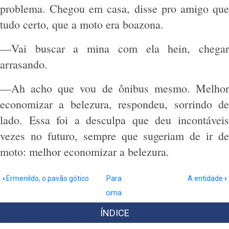
problema. Chegou em casa, disse pro amigo que
tudo certo, que a moto era boazona.
—Vai buscar a mina com ela hein, chegar
arrasando.
—Ah acho que vou de ônibus mesmo. Melhor
economizar a belezura, respondeu, sorrindo de
lado. Essa foi a desculpa que deu incontáveis
vezes no futuro, sempre que sugeriam de ir de
moto: melhor economizar a belezura.
Links
‹
Ermenildo, o pavão gótico
Para
A entidade
›
de
cima
passagem
ÍNDICE
do
livro